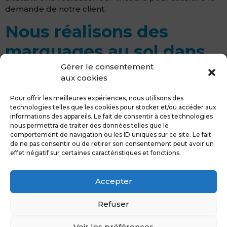
demande de notre client.
Nous réalisons des
marquages au sol dans
les parking de nos
Gérer le consentement
aux cookies
clients
Pour offrir les meilleures expériences, nous utilisons des
technologies telles que les cookies pour stocker et/ou accéder aux
informations des appareils. Le fait de consentir à ces technologies
nous permettra de traiter des données telles que le
comportement de navigation ou les ID uniques sur ce site. Le fait
de ne pas consentir ou de retirer son consentement peut avoir un
effet négatif sur certaines caractéristiques et fonctions.
Accepter
Refuser
Voir les préférences