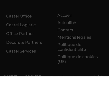
Accueil
Castel Office
Actualités
Castel Logistic
Contact
Office Partner
Mentions légales
Decors & Partners
Politique de
confidentialité
Castel Services
Politique de cookies
(UE)
CASTEL GROUPE
concentre des savoir-faire
nécessaires au bien-être et au développement des
entreprises.
La conjugaison de nos sociétés permet de répondre
aux multiples besoins des professionnels.